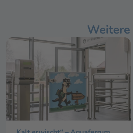
Weitere
„Kalt erwischt“ – Aquaferrum